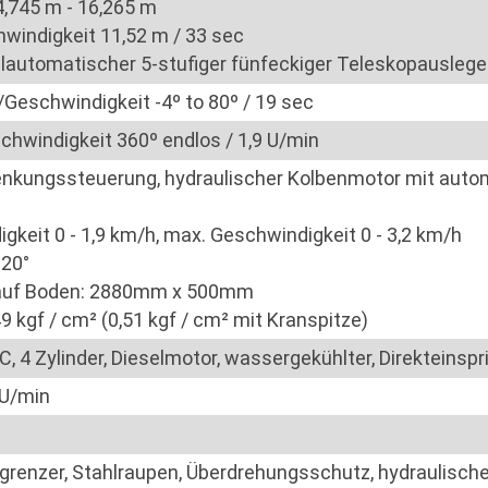
4,745 m - 16,265 m
windigkeit 11,52 m / 33 sec
lautomatischer 5-stufiger fünfeckiger Teleskopauslege
Geschwindigkeit -4º to 80º / 19 sec
hwindigkeit 360º endlos / 1,9 U/min
nkungssteuerung, hydraulischer Kolbenmotor mit auto
gkeit 0 - 1,9 km/h, max. Geschwindigkeit 0 - 3,2 km/h
20°
 auf Boden: 2880mm x 500mm
9 kgf / cm² (0,51 kgf / cm² mit Kranspitze)
 4 Zylinder, Dieselmotor, wassergekühlter, Direkteinspr
 U/min
nzer, Stahlraupen, Überdrehungsschutz, hydraulische S