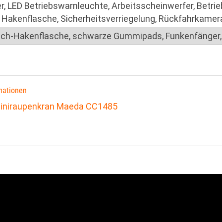
, LED Betriebswarnleuchte, Arbeitsscheinwerfer, Betrie
 Hakenflasche, Sicherheitsverriegelung, Rückfahrkamera
fach-Hakenflasche, schwarze Gummipads, Funkenfänger, 
mationen
Miniraupenkran Maeda CC1485