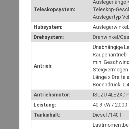
Auslegerlänge 
Teleskopsystem:
Teleskop-Gesch
Auslegertyp Vol
Hubsystem:
Auslegerwinkel/
Drehsystem:
Drehwinkel/Gesc
Unabhängige Le
Raupenantrieb
min. Geschwindi
Antrieb:
Steigvermögen 
Länge x Breite
Bodendruck: 0,4
Antriebsmotor:
ISUZU 4LE2XDPC,
Leistung:
40,3 kW / 2,000
Tankinhalt:
Diesel /140 l
Lastmomentbegre