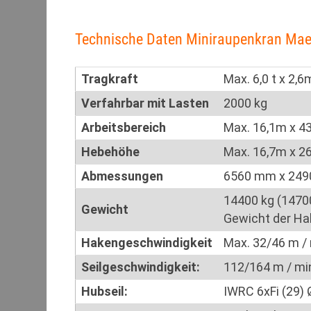
Technische Daten Miniraupenkran Ma
Tragkraft
Max. 6,0 t x 2,6
Verfahrbar mit Lasten
2000 kg
Arbeitsbereich
Max. 16,1m x 4
Hebehöhe
Max. 16,7m x 26
Abmessungen
6560 mm x 24
14400 kg (14700
Gewicht
Gewicht der Ha
Hakengeschwindigkeit
Max. 32/46 m / 
Seilgeschwindigkeit:
112/164 m / min
Hubseil:
IWRC 6xFi (29)