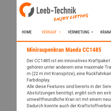
HOME
VERKAUF
VERMIETUNG
KRANA
Miniraupenkran Maeda CC1485
Der CC1485 ist ein innovatives Kraftpake
gehören unter anderem eine maximale Trag
m (22 m mit Kranspitze), eine Rückfahrkam
Farbdisplay.
Alle diese Features sind bereits in der Se
Abstützungen benötigt, ergibt sich ein ext
umweltfreundliche Kran ist mit einem neu
Dadurch konnte auch der Kraftstoffverbr