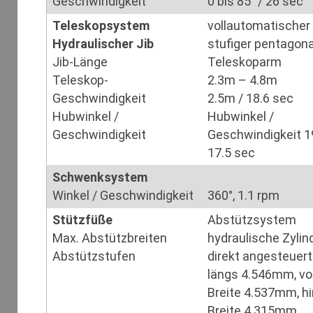
Geschwindigkeit
0 bis 85° / 26 sec
Teleskopsystem
vollautomatischer 
Hydraulischer Jib
stufiger pentagona
Jib-Länge
Teleskoparm
Teleskop-
2.3m – 4.8m
Geschwindigkeit
2.5m / 18.6 sec
Hubwinkel /
Hubwinkel /
Geschwindigkeit
Geschwindigkeit 1
17.5 sec
Schwenksystem
Winkel / Geschwindigkeit
360°, 1.1 rpm
Stützfüße
Abstützsystem
Max. Abstützbreiten
hydraulische Zylind
Abstützstufen
direkt angesteuert
längs 4.546mm, vo
Breite 4.537mm, hi
Breite 4.315mm