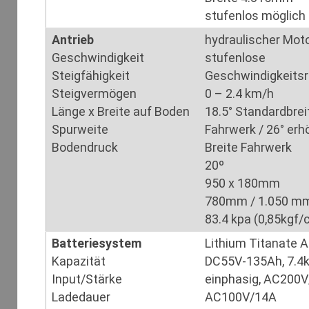
stufenlos möglich
Antrieb
hydraulischer Moto
Geschwindigkeit
stufenlose
Steigfähigkeit
Geschwindigkeits
Steigvermögen
0 – 2.4 km/h
Länge x Breite auf Boden
18.5° Standardbrei
Spurweite
Fahrwerk / 26° erh
Bodendruck
Breite Fahrwerk
20º
950 x 180mm
780mm / 1.050 m
83.4 kpa (0,85kgf/
Batteriesystem
Lithium Titanate 
Kapazität
DC55V-135Ah, 7.4
Input/Stärke
einphasig, AC200V
Ladedauer
AC100V/14A