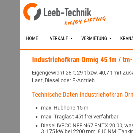
HOME
VERKAUF
VERMIETUNG
KRANA
Industriehofkran Ormig 45 tm / tm
Eigengewicht 28 t, 29 t bzw. 40,7 t mit Zus
Last, Diesel oder E-Antrieb
Technische Daten Industriehofkran Or
max. Hubhöhe 15 m
max. Traglast 45t frei verfahrbar
Diesel IVECO NEF N67 ENTX 20.00, was
3, 175 kW bei 2200 rpm, 810 NM, Tankin