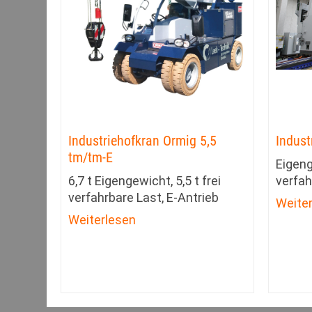
Industriehofkran Ormig 5,5
Indust
tm/tm-E
Eigeng
6,7 t Eigengewicht, 5,5 t frei
verfah
verfahrbare Last, E-Antrieb
Weite
Weiterlesen