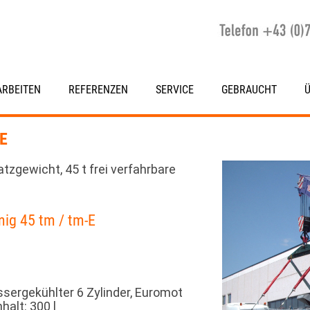
RBEITEN
REFERENZEN
SERVICE
GEBRAUCHT
-E
atzgewicht, 45 t frei verfahrbare
mig 45 tm / tm-E
sergekühlter 6 Zylinder, Euromot
halt: 300 l