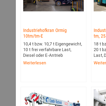
Industriehofkran Ormig
Indust
10tm/tm-E
tm, 25
10,4 t bzw. 10,7 t Eigengewicht,
18 t b
10 t frei verfahrbare Last,
20 t b
Diesel oder E-Antrieb
Last, 
Weiterlesen
Weite