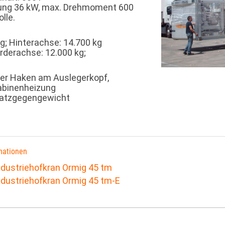
tung 36 kW, max. Drehmoment 600
lle.
g; Hinterachse: 14.700 kg
rderachse: 12.000 kg;
xer Haken am Auslegerkopf,
Kabinenheizung
usatzgegengewicht
mationen
ndustriehofkran Ormig 45 tm
ndustriehofkran Ormig 45 tm-E