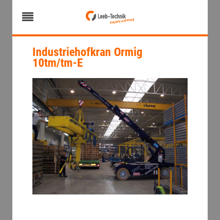
Industriehofkran Ormig
10tm/tm-E