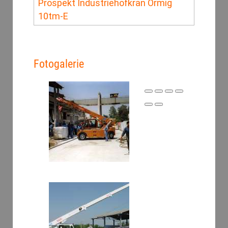
Prospekt Industriehofkran Ormig
10tm-E
Fotogalerie